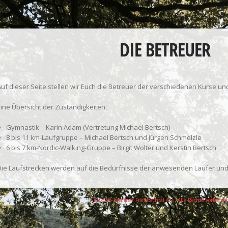
DIE BETREUER
Auf dieser Seite stellen wir Euch die Betreuer der verschiedenen Kurse u
Eine Übersicht der Zuständigkeiten:
Gymnastik – Karin Adam (Vertretung Michael Bertsch)
8 bis 11 km-Laufgruppe – Michael Bertsch und Jürgen Schmelzle
6 bis 7 km-Nordic-Walking-Gruppe – Birgit Wolter und Kerstin Bertsch
Die Laufstrecken werden auf die Bedürfnisse der anwesenden Läufer und
© 2026 Lauftreff Fischbachtal e.V.. Alle Rechte vorbehal