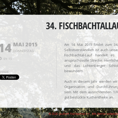
34. FISCHBACHTALLA
14
MAI 2015
Am 14. Mai 2015 findet zum 34. 
Selbstverständlich ist auch unse
DONNERSTAG
Fischbachtal-Lauf handelt e
09:15
anspruchsvolle Strecke. Herrlic
und das Lichtenberger Schl
bewundern.
SHARE:
Auch in diesem Jahr werden wir 
Organisation und Durchführun
sein. Mit dem ausrichtenden 1.
gut bestückte Kuchentheke an.
© 2026 Lauftreff Fischbachtal e.V.. Alle Rechte vorbehal