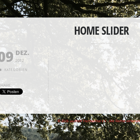
HOME SLIDER
09
DEZ.
2012
KATEGORIEN
SHARE:
© 2026 Lauftreff Fischbachtal e.V.. Alle Rechte vorbehal