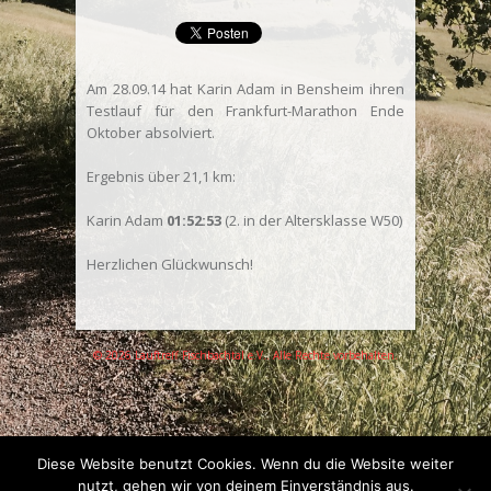
Am 28.09.14 hat Karin Adam in Bensheim ihren
Testlauf für den Frankfurt-Marathon Ende
Oktober absolviert.
Ergebnis über 21,1 km:
Karin Adam
01:52:53
(2. in der Altersklasse W50)
Herzlichen Glückwunsch!
© 2026 Lauftreff Fischbachtal e.V.. Alle Rechte vorbehalten.
Diese Website benutzt Cookies. Wenn du die Website weiter
nutzt, gehen wir von deinem Einverständnis aus.