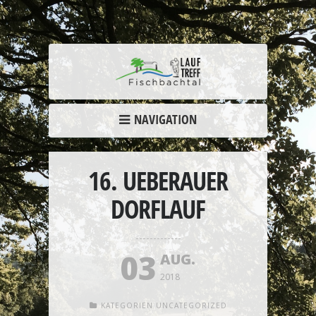
NAVIGATION
16. UEBERAUER
DORFLAUF
03
AUG.
2018
KATEGORIEN
UNCATEGORIZED