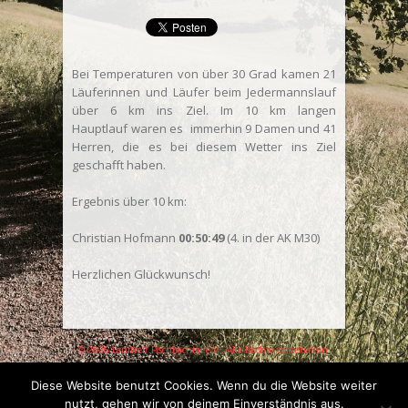
Bei Temperaturen von über 30 Grad kamen 21
Läuferinnen und Läufer beim Jedermannslauf
über 6 km ins Ziel. Im 10 km langen
Hauptlauf waren es immerhin 9 Damen und 41
Herren, die es bei diesem Wetter ins Ziel
geschafft haben.
Ergebnis über 10 km:
Christian Hofmann
00:50
:49
(4. in der AK M30)
Herzlichen Glückwunsch!
© 2026 Lauftreff Fischbachtal e.V.. Alle Rechte vorbehalten.
Diese Website benutzt Cookies. Wenn du die Website weiter
nutzt, gehen wir von deinem Einverständnis aus.