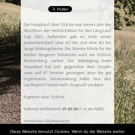
Der Hauptlauf über 10,8 km war dieses Jahr der
Abschluss der Herbst-Edition für den Lang Lauf
Cup 2025. Außerdem gab es noch einen
Jedermannslauf über 4,7 km und eine 8,5 km
lange Walkingstrecke. Die Strecke führte für die
beiden längeren Distanzen auch am Schloss
Reichenberg vorbei. Die Beteiligung beim
Hauptlauf hat sich gegenüber dem Vorjahr
zwar auf 67 Finisher gesteigert, aber die gut
organisierte Veranstaltung hätte laut des
LaufReport-Teams mehr Zuspruch verdient.
Ergebnis über 10,8 km:
Volkmar Hofferberth
01:05:50
(7. in der M65)
Herzlichen Glückwunsch!
Diese Website benutzt Cookies. Wenn du die Website weiter