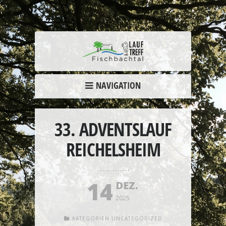
NAVIGATION
33. ADVENTSLAUF
REICHELSHEIM
14
DEZ.
2025
KATEGORIEN
UNCATEGORIZED