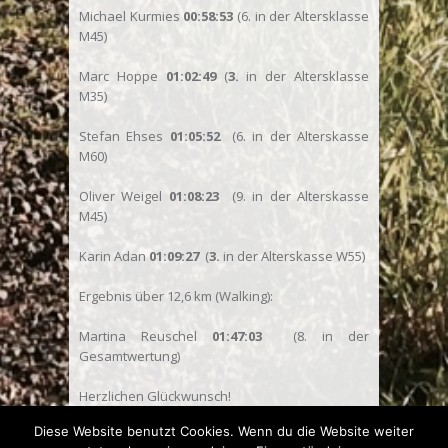
Michael Kurmies
00:58:53
(6. in der Altersklasse
M45)
Marc Hoppe
01:02:49
(
3.
in der Altersklasse
M35)
Stefan Ehses
01:05:52
(6. in der Alterskasse
M60)
Oliver Weigel
01:08:23
(9. in der Alterskasse
M45)
Karin Adan
01:09:27
(
3.
in der Alterskasse W55)
Ergebnis über 12,6 km (Walking):
Martina Reuschel
01:47:03
(
8. in der
Gesamtwertung)
Herzlichen Glückwunsch!
Diese Website benutzt Cookies. Wenn du die Website weiter