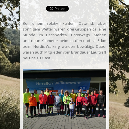
Bei einem relativ kühlen Ostwind, aber
sonnigem Wetter waren drei Gruppen ca. eine
Stunde im Fischbachtal unterwegs. Sieben
und neun Kilometer beim Laufen und ca. 5 km
beim Nordic-Walking wurden bewältigt. Dabei
waren auch Mitglieder vom Brandauer Lauftreff
bei uns zu Gast.